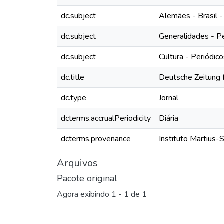
dc.subject
Alemães - Brasil -
dc.subject
Generalidades - P
dc.subject
Cultura - Periódic
dc.title
Deutsche Zeitung f
dc.type
Jornal
dcterms.accrualPeriodicity
Diária
dcterms.provenance
Instituto Martius-
Arquivos
Pacote original
Agora exibindo
1 - 1 de 1