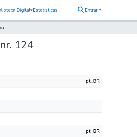
lioteca Digital
Estatísticas
Entrar
Deutsche Zeitung für São Paulo, 1915, Jahrg. XVIII, nr. 124
 nr. 124
pt_BR
pt_BR