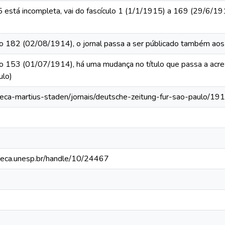
está incompleta, vai do fascículo 1 (1/1/1915) a 169 (29/6/191
culo 182 (02/08/1914), o jornal passa a ser públicado também a
ulo 153 (01/07/1914), há uma mudança no título que passa a acr
ulo)
oteca-martius-staden/jornais/deutsche-zeitung-fur-sao-paulo/19
ioteca.unesp.br/handle/10/24467