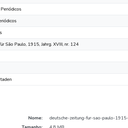
 Periódicos
eriódicos
os
ür São Paulo, 1915, Jahrg. XVIII, nr. 124
Staden
Nome:
deutsche-zeitung-fur-sao-paulo-1915
Tamanho:
4,8 MB