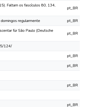
5). Faltam os fascículos 80, 134,
pt_BR
os domingos regularmente
pt_BR
escentar für São Paulo (Deutsche
pt_BR
15/124/
pt_BR
pt_BR
pt_BR
pt_BR