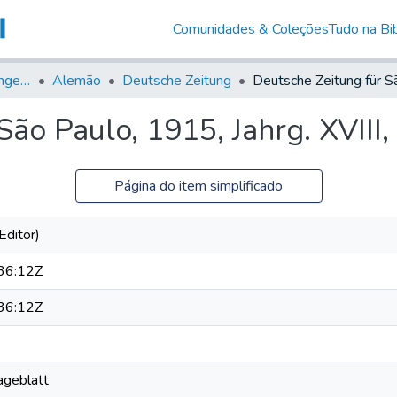
Comunidades & Coleções
Tudo na Bib
Jornais em Língua Estrangeira
Alemão
Deutsche Zeitung
ão Paulo, 1915, Jahrg. XVIII,
Página do item simplificado
Editor)
36:12Z
36:12Z
Tageblatt