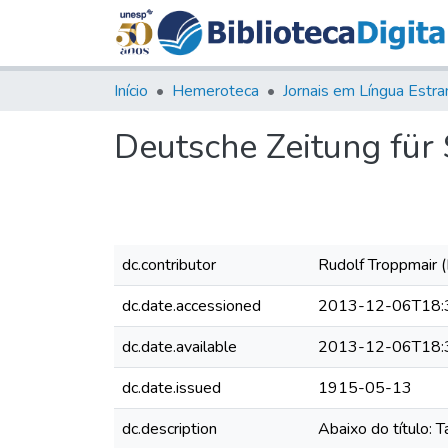
Início
Hemeroteca
Deutsche Zeitung für S
dc.contributor
Rudolf Troppmair (
dc.date.accessioned
2013-12-06T18:
dc.date.available
2013-12-06T18:
dc.date.issued
1915-05-13
dc.description
Abaixo do título: 