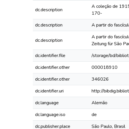
A coleção de 1915 
dc.description
170-
dc.description
A partir do fascí
A partir do fascíc
dc.description
Zeitung für São Pa
dc.identifier.file
/storage/bd/bibli
dc.identifier.other
000018910
dc.identifier.other
346026
dc.identifier.uri
http://bibdig.bibl
dc.language
Alemão
dc.language.iso
de
dc.publisher.place
São Paulo, Brasil