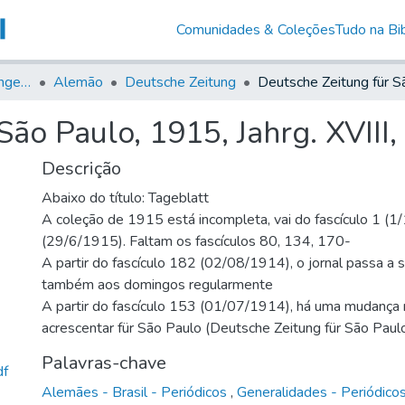
Comunidades & Coleções
Tudo na Bib
Jornais em Língua Estrangeira
Alemão
Deutsche Zeitung
ão Paulo, 1915, Jahrg. XVIII,
Descrição
Abaixo do título: Tageblatt
A coleção de 1915 está incompleta, vai do fascículo 1 (
(29/6/1915). Faltam os fascículos 80, 134, 170-
A partir do fascículo 182 (02/08/1914), o jornal passa a 
também aos domingos regularmente
A partir do fascículo 153 (01/07/1914), há uma mudança n
acrescentar für São Paulo (Deutsche Zeitung für São Paul
Palavras-chave
df
Alemães - Brasil - Periódicos
,
Generalidades - Periódico