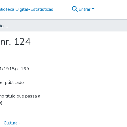
lioteca Digital
Estatísticas
Entrar
Deutsche Zeitung für São Paulo, 1915, Jahrg. XVIII, nr. 124
 nr. 124
1/1/1915) a 169
ser públicado
o título que passa a
o)
s
,
Cultura -