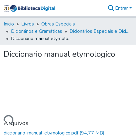
Entrar
Comunidades
&
Início
Livros
Obras Especiais
Coleções
Dicionários e Gramáticas
Dicionários Especiais e Dicionários Especializados
Tudo na
Diccionario manual etymologico
Biblioteca
Digital
Diccionario manual etymologico
Estatísticas
ndo...
Arquivos
diccionario-manual-etymologico.pdf
(94,77 MB)