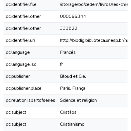
dc.identifier.file
/storage/bd/cedem/livros/les-chret
dc.identifier.other
000066344
dc.identifier.other
333822
dc.identifier.uri
http://bibdig.biblioteca.unesp.br/
dc.language
Francês
dc.language.iso
fr
dc.publisher
Bloud et Cie.
dc.publisher.place
Paris, França
dc.relation.ispartofseries
Science et religion
dc.subject
Cristãos
dc.subject
Cristianismo