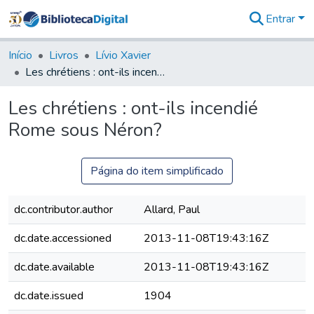
Entrar
Comunidades
&
Início
Livros
Lívio Xavier
Coleções
Les chrétiens : ont-ils incendié Rome sous Néron?
Tudo na
Biblioteca
Les chrétiens : ont-ils incendié
Digital
Rome sous Néron?
Estatísticas
Página do item simplificado
dc.contributor.author
Allard, Paul
dc.date.accessioned
2013-11-08T19:43:16Z
dc.date.available
2013-11-08T19:43:16Z
dc.date.issued
1904