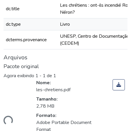
Les chrétiens : ont-ils incendié R
dc.title
Néron?
dc.type
Livro
UNESP, Centro de Documentação 
dcterms.provenance
(CEDEM)
Arquivos
Pacote original
Agora exibindo
1 - 1 de 1
Nome:
les-chretiens.pdf
Tamanho:
2,78 MB
Formato:
ando...
Adobe Portable Document
Format