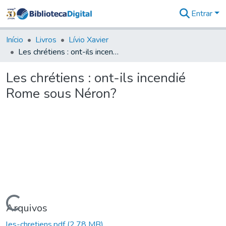
Entrar
Comunidades
&
Início
Livros
Lívio Xavier
Coleções
Les chrétiens : ont-ils incendié Rome sous Néron?
Tudo na
Biblioteca
Les chrétiens : ont-ils incendié
Digital
Rome sous Néron?
Estatísticas
Carregando...
Arquivos
les-chretiens.pdf
(2,78 MB)