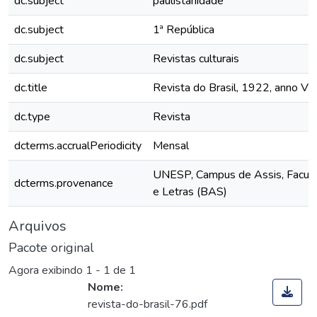
dc.subject
paulistanidade
dc.subject
1ª República
dc.subject
Revistas culturais
dc.title
Revista do Brasil, 1922, anno VII,
dc.type
Revista
dcterms.accrualPeriodicity
Mensal
UNESP, Campus de Assis, Faculd
dcterms.provenance
e Letras (BAS)
Arquivos
Pacote original
Agora exibindo
1 - 1 de 1
Nome:
revista-do-brasil-76.pdf