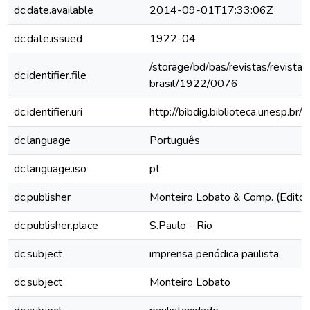
dc.date.available
2014-09-01T17:33:06Z
dc.date.issued
1922-04
/storage/bd/bas/revistas/revista-
dc.identifier.file
brasil/1922/0076
dc.identifier.uri
http://bibdig.biblioteca.unesp.b
dc.language
Português
dc.language.iso
pt
dc.publisher
Monteiro Lobato & Comp. (Editor
dc.publisher.place
S.Paulo - Rio
dc.subject
imprensa periódica paulista
dc.subject
Monteiro Lobato