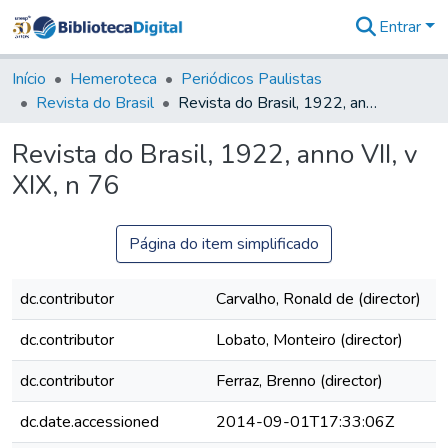
Entrar
Comunidades
&
Início
Hemeroteca
Periódicos Paulistas
Coleções
Revista do Brasil
Revista do Brasil, 1922, anno VII, v XIX, n 76
Tudo na
Biblioteca
Revista do Brasil, 1922, anno VII, v
Digital
XIX, n 76
Estatísticas
Página do item simplificado
dc.contributor
Carvalho, Ronald de (director)
dc.contributor
Lobato, Monteiro (director)
dc.contributor
Ferraz, Brenno (director)
dc.date.accessioned
2014-09-01T17:33:06Z