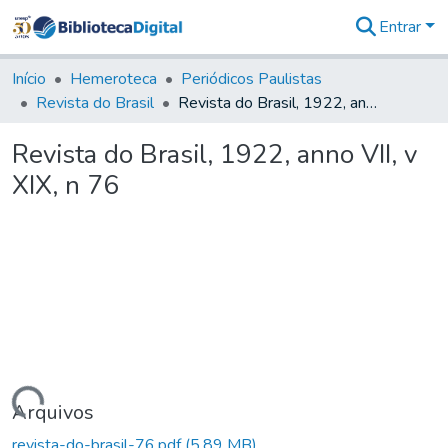
Entrar
Comunidades
&
Início
Hemeroteca
Periódicos Paulistas
Coleções
Revista do Brasil
Revista do Brasil, 1922, anno VII, v XIX, n 76
Tudo na
Biblioteca
Revista do Brasil, 1922, anno VII, v
Digital
XIX, n 76
Estatísticas
Carregando...
Arquivos
revista-do-brasil-76.pdf
(5,89 MB)