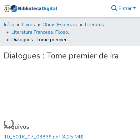
Entrar
Comunidades
&
Início
Livros
Obras Especiais
Literatura
Coleções
Literatura Francesa, Filosofia - LFF
Tudo na
Dialogues : Tome premier de ira
Biblioteca
Digital
Dialogues : Tome premier de ira
Estatísticas
Carregando...
Arquivos
10_5016_07_03839.pdf
(4,25 MB)