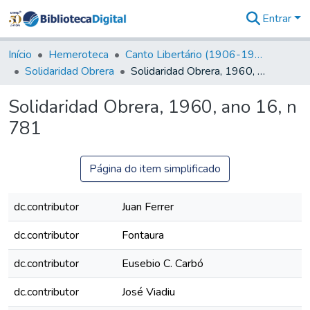
Entrar
Comunidades
&
Início
Hemeroteca
Canto Libertário (1906-1995)
Coleções
Solidaridad Obrera
Solidaridad Obrera, 1960, ano 16, n 781
Tudo na
Biblioteca
Solidaridad Obrera, 1960, ano 16, n
Digital
781
Estatísticas
Página do item simplificado
dc.contributor
Juan Ferrer
dc.contributor
Fontaura
dc.contributor
Eusebio C. Carbó
dc.contributor
José Viadiu