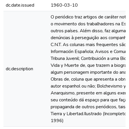
dc.date.issued
1960-03-10
O periódico traz artigos de caráter noti
o movimento dos trabalhadores na Es
outros países. Além disso, faz algumas c
denúncias à perseguição aos companhe
C.N.T. As colunas mais frequentes são:
Información Española; Avisos e Comuni
Tribuna Juvenil; Contribuición a uma Biog
Vida y Muerte de, que trazem a biograf
dc.description
algum personagem importante do anar
Obras de, coluna que apresenta a obra
autor espanhol ou não; Bolchevismo y
Anarquismo, presente em alguns exem
seu conteúdo dá espaço para que faça 
propaganda de outros periódicos, tais
Tierra y Libertad.Ilustrado (Incomplet
1996)