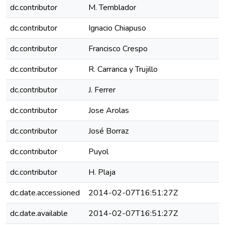
dc.contributor
M. Temblador
dc.contributor
Ignacio Chiapuso
dc.contributor
Francisco Crespo
dc.contributor
R. Carranca y Trujillo
dc.contributor
J. Ferrer
dc.contributor
Jose Arolas
dc.contributor
José Borraz
dc.contributor
Puyol
dc.contributor
H. Plaja
dc.date.accessioned
2014-02-07T16:51:27Z
dc.date.available
2014-02-07T16:51:27Z