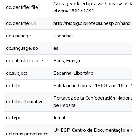
/storage/bd/cedap-assis/jornais/solidar
dc.identifier.file
obrera/1960/0781
dc.identifier.uri
http://bibdig.biblioteca.unesp.br/hand
dc.language
Espanhol
dc.language.iso
es
dc.publisher.place
Paris, França
dc.subject
Espanha, Libertário
dc.title
Solidaridad Obrera, 1960, ano 16, n 7
Portavoz de la Confederación Nacional 
dc.title.alternative
de España
dc.type
Jornal
UNESP, Centro de Documentação e Ap
dcterms.provenance