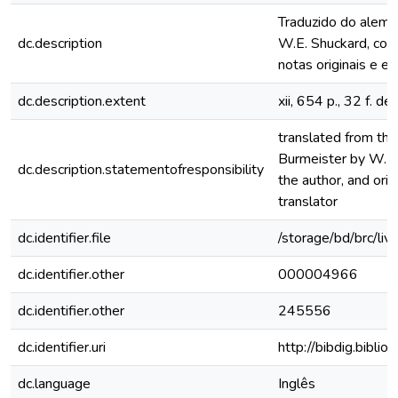
Traduzido do alemã
dc.description
W.E. Shuckard, com
notas originais e e
dc.description.extent
xii, 654 p., 32 f. d
translated from th
Burmeister by W. E.
dc.description.statementofresponsibility
the author, and ori
translator
dc.identifier.file
/storage/bd/brc/li
dc.identifier.other
000004966
dc.identifier.other
245556
dc.identifier.uri
http://bibdig.bibli
dc.language
Inglês