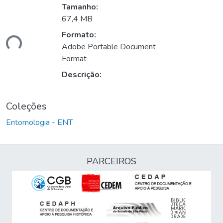
Tamanho:
67,4 MB
Formato:
ando...
Adobe Portable Document
Format
Descrição:
Coleções
Entomologia - ENT
PARCEIROS