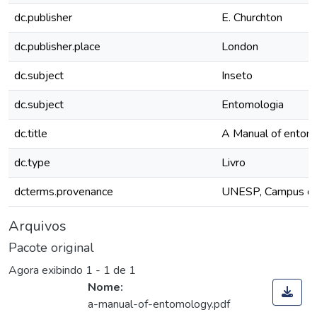
dc.publisher
E. Churchton
dc.publisher.place
London
dc.subject
Inseto
dc.subject
Entomologia
dc.title
A Manual of entom
dc.type
Livro
dcterms.provenance
UNESP, Campus de 
Arquivos
Pacote original
Agora exibindo
1 - 1 de 1
Nome:
a-manual-of-entomology.pdf