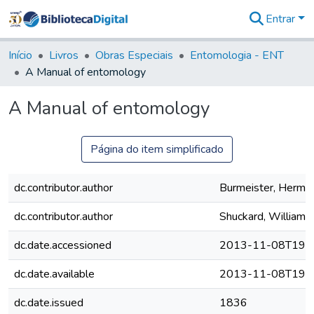
Entrar
Comunidades
&
Início
Livros
Obras Especiais
Entomologia - ENT
Coleções
A Manual of entomology
Tudo na
Biblioteca
A Manual of entomology
Digital
Estatísticas
Página do item simplificado
dc.contributor.author
Burmeister, Herma
dc.contributor.author
Shuckard, William
dc.date.accessioned
2013-11-08T19:4
dc.date.available
2013-11-08T19:4
dc.date.issued
1836