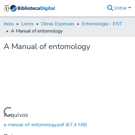
Entrar
Comunidades
&
Início
Livros
Obras Especiais
Entomologia - ENT
Coleções
A Manual of entomology
Tudo na
Biblioteca
A Manual of entomology
Digital
Estatísticas
Carregando...
Arquivos
a-manual-of-entomology.pdf
(67,4 MB)