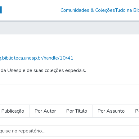
Comunidades & Coleções
Tudo na Bib
ig.biblioteca.unesp.br/handle/10/41
 da Unesp e de suas coleções especiais.
 Publicação
Por Autor
Por Título
Por Assunto
P