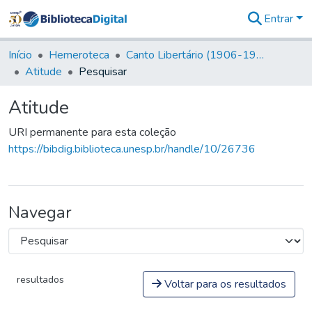
Entrar
Comunidades
&
Início
Hemeroteca
Canto Libertário (1906-1995)
Coleções
Atitude
Pesquisar
Tudo na
Biblioteca
Atitude
Digital
Estatísticas
URI permanente para esta coleção
https://bibdig.biblioteca.unesp.br/handle/10/26736
Navegar
resultados
Voltar para os resultados