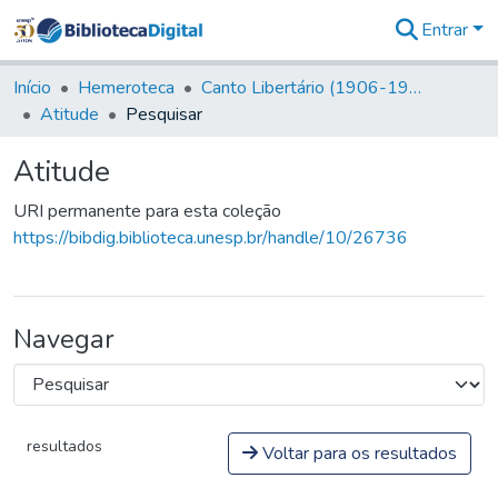
Entrar
Comunidades
&
Início
Hemeroteca
Canto Libertário (1906-1995)
Coleções
Atitude
Pesquisar
Tudo na
Biblioteca
Atitude
Digital
Estatísticas
URI permanente para esta coleção
https://bibdig.biblioteca.unesp.br/handle/10/26736
Navegar
resultados
Voltar para os resultados