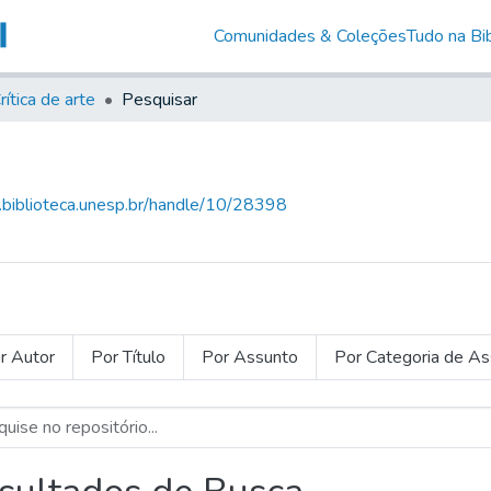
Comunidades & Coleções
Tudo na Bib
rítica de arte
Pesquisar
g.biblioteca.unesp.br/handle/10/28398
r Autor
Por Título
Por Assunto
Por Categoria de A