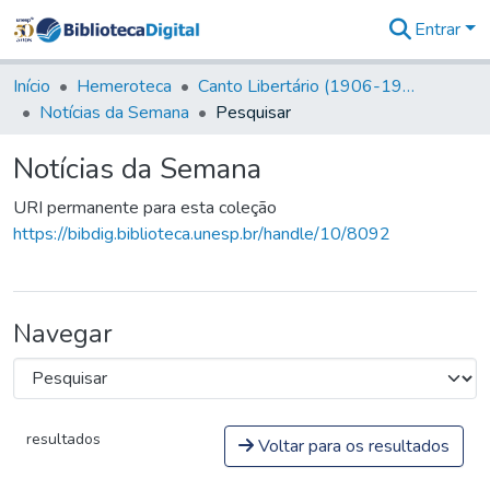
Entrar
Comunidades
&
Início
Hemeroteca
Canto Libertário (1906-1995)
Coleções
Notícias da Semana
Pesquisar
Tudo na
Biblioteca
Notícias da Semana
Digital
Estatísticas
URI permanente para esta coleção
https://bibdig.biblioteca.unesp.br/handle/10/8092
Navegar
resultados
Voltar para os resultados