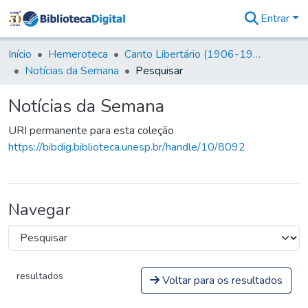
Entrar
Comunidades
&
Início
Hemeroteca
Canto Libertário (1906-1995)
Coleções
Notícias da Semana
Pesquisar
Tudo na
Biblioteca
Notícias da Semana
Digital
Estatísticas
URI permanente para esta coleção
https://bibdig.biblioteca.unesp.br/handle/10/8092
Navegar
resultados
Voltar para os resultados