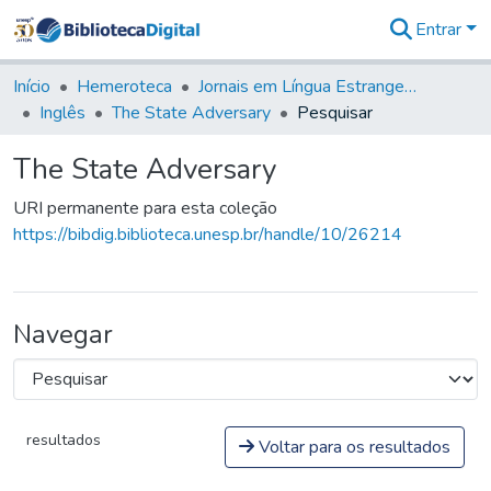
Entrar
Comunidades
&
Início
Hemeroteca
Jornais em Língua Estrangeira
Coleções
Inglês
The State Adversary
Pesquisar
Tudo na
Biblioteca
The State Adversary
Digital
Estatísticas
URI permanente para esta coleção
https://bibdig.biblioteca.unesp.br/handle/10/26214
Navegar
resultados
Voltar para os resultados