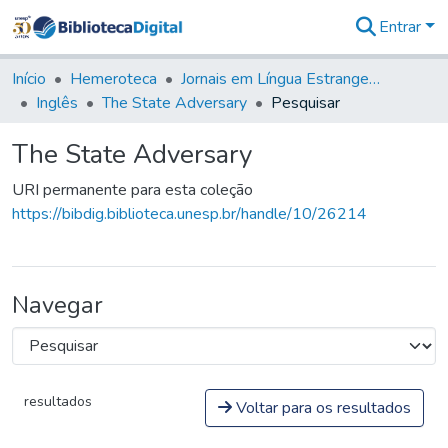
Entrar
Comunidades
&
Início
Hemeroteca
Jornais em Língua Estrangeira
Coleções
Inglês
The State Adversary
Pesquisar
Tudo na
Biblioteca
The State Adversary
Digital
Estatísticas
URI permanente para esta coleção
https://bibdig.biblioteca.unesp.br/handle/10/26214
Navegar
resultados
Voltar para os resultados