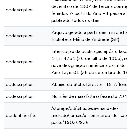
dezembro de 1907 de terça a domingo
dc.description
feriados. A partir do Ano VII, passa a s
publicado todos os dias
Arquivo gerado a partir das microfichas
dc.description
Biblioteca Mário de Andrade (SP)
Interrupção da publicação após o fascí
14, n. 4761 (26 de julho de 1906), rein
dc.description
nova designação numérica a partir do fa
Ano 13, n. 01 (25 de setembro de 19
dc.description
Abaixo do título: Director - Dr. Affonso
dc.description
No mês de maio falta o fascículo 2944
/storage/bd/biblioteca-mario-de-
dc.identifier.file
andrade/jornais/o-commercio-de-sao-
paulo/1902/2936