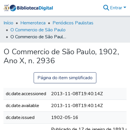
Entrar
Comunidades
&
Início
Hemeroteca
Periódicos Paulistas
Coleções
O Commercio de São Paulo
Tudo na
O Commercio de São Paulo, 1902, Ano X, n. 2936
Biblioteca
Digital
O Commercio de São Paulo, 1902,
Estatísticas
Ano X, n. 2936
Página do item simplificado
dc.date.accessioned
2013-11-08T19:40:14Z
dc.date.available
2013-11-08T19:40:14Z
dc.date.issued
1902-05-16
Publicado de 17 de janeiro de 1893 a