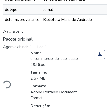
dc.type
Jornal
dcterms.provenance
Biblioteca Mário de Andrade
Arquivos
Pacote original
Agora exibindo
1 - 1 de 1
Nome:
o-commercio-de-sao-paulo-
2936.pdf
Tamanho:
ando...
2,57 MB
Formato:
Adobe Portable Document
Format
Descrição: