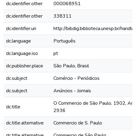
dc.identifier.other
000068951
dc.identifier.other
338311
dc.identifier.uri
http://bibdig.biblioteca.unesp.br/hand
dc.language
Português
dc.language.iso
pt
dc.publisher.place
São Paulo, Brasil
dc.subject
Comércio - Periódicos
dc.subject
Anúncios - Jornais
O Commercio de São Paulo, 1902, Ano 
dc.title
2936
dc.title.alternative
Commercio de S. Paulo
dc.title.alternative
Commercio de São Paulo