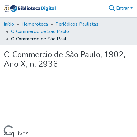
Entrar
Comunidades
&
Início
Hemeroteca
Periódicos Paulistas
Coleções
O Commercio de São Paulo
Tudo na
O Commercio de São Paulo, 1902, Ano X, n. 2936
Biblioteca
Digital
O Commercio de São Paulo, 1902,
Estatísticas
Ano X, n. 2936
Arquivos