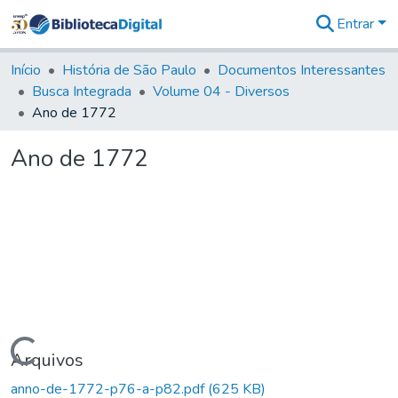
Entrar
Comunidades
&
Início
História de São Paulo
Documentos Interessantes
Coleções
Busca Integrada
Volume 04 - Diversos
Tudo na
Ano de 1772
Biblioteca
Digital
Ano de 1772
Estatísticas
Carregando...
Arquivos
anno-de-1772-p76-a-p82.pdf
(625 KB)