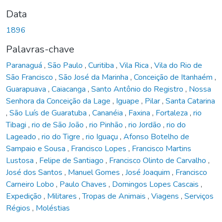
Data
1896
Palavras-chave
Paranaguá
,
São Paulo
,
Curitiba
,
Vila Rica
,
Vila do Rio de
São Francisco
,
São José da Marinha
,
Conceição de Itanhaém
,
Guarapuava
,
Caiacanga
,
Santo Antônio do Registro
,
Nossa
Senhora da Conceição da Lage
,
Iguape
,
Pilar
,
Santa Catarina
,
São Luís de Guaratuba
,
Cananéia
,
Faxina
,
Fortaleza
,
rio
Tibagi
,
rio de São João
,
rio Pinhão
,
rio Jordão
,
rio do
Lageado
,
rio do Tigre
,
rio Iguaçu
,
Afonso Botelho de
Sampaio e Sousa
,
Francisco Lopes
,
Francisco Martins
Lustosa
,
Felipe de Santiago
,
Francisco Olinto de Carvalho
,
José dos Santos
,
Manuel Gomes
,
José Joaquim
,
Francisco
Carneiro Lobo
,
Paulo Chaves
,
Domingos Lopes Cascais
,
Expedição
,
Militares
,
Tropas de Animais
,
Viagens
,
Serviços
Régios
,
Moléstias