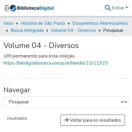
Entrar
Comunidades
&
Início
História de São Paulo
Documentos Interessantes
Coleções
Busca Integrada
Volume 04 - Diversos
Pesquisar
Tudo na
Biblioteca
Volume 04 - Diversos
Digital
Estatísticas
URI permanente para esta coleção
https://bibdig.biblioteca.unesp.br/handle/10/11925
Navegar
resultados
Voltar para os resultados