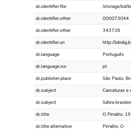
dc.identifier.file
/storage/bd/b
dc.identifier.other
000073044
dc.identifier.other
343728
dc.identifier.uri
http://bibdig
dc.language
Português
dc.language.iso
pt
dc.publisher.place
São Paulo, Bra
dc.subject
Caricaturas e
dc.subject
Sátira brasilei
dc.title
O Pirralho, 1
dc.title.alternative
Pirralho, O