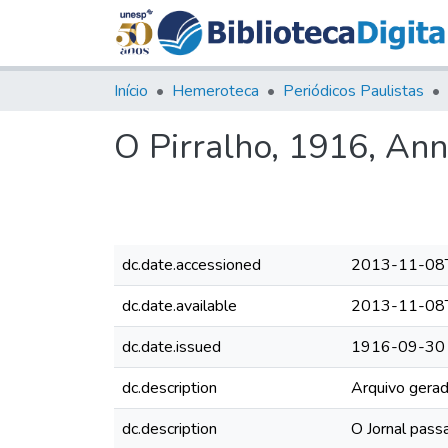
Início
Hemeroteca
Periódicos Paulistas
O Pirralho, 1916, Ann
dc.date.accessioned
2013-11-08
dc.date.available
2013-11-08
dc.date.issued
1916-09-30
dc.description
Arquivo gerad
dc.description
O Jornal pass