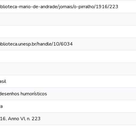
iblioteca-mario-de-andrade/jornais/o-pirralho/1916/223
.biblioteca.unesp.br/handle/10/6034
sil
 desenhos humorísticos
ra
916, Anno VI, n. 223