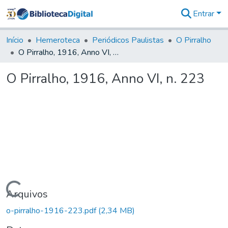
Entrar
Comunidades
&
Início
Hemeroteca
Periódicos Paulistas
O Pirralho
Coleções
O Pirralho, 1916, Anno VI, n. 223
Tudo na
Biblioteca
O Pirralho, 1916, Anno VI, n. 223
Digital
Estatísticas
Carregando...
Arquivos
o-pirralho-1916-223.pdf
(2,34 MB)