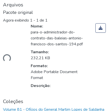
Arquivos
Pacote original
Agora exibindo
1 - 1 de 1
Nome:
para-o-administrador-do-
contrato-das-baleias-antonio-
francisco-dos-santos-194.pdf
Tamanho:
ando...
232,21 KB
Formato:
Adobe Portable Document
Format
Descrição:
Coleções
Volume 81 - Ofícios do General Martim Lopes de Saldanha