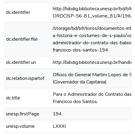
http://bibdig.biblioteca.unesp.br/bd/bf
dc.identifier
ORDCISP-56-81_volume_81/#/196/
/storage/bd/bfr/livros/documentos-int
a-historia-e-costumes-de-s-paulo/vol-
dc.identifier.file
administrador-do-contrato-das-baleias
francisco-dos-santos-194
dc.identifier.uri
http://bibdig.biblioteca.unesp.br/hand
Ofícios do General Martim Lopes de Sa
dc.relation.ispartof
(Governador da Capitania)
Para o Administrador do Contrato das 
dc.title
Francisco dos Santos.
unesp.firstPage
194
unesp.volume
LXXXI