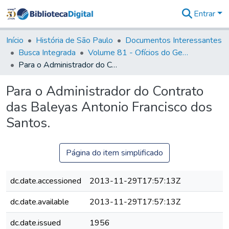
Entrar
Comunidades
&
Início
História de São Paulo
Documentos Interessantes
Coleções
Busca Integrada
Volume 81 - Ofícios do General Martim Lopes de Saldanha (Governador da Capitania)
Tudo na
Para o Administrador do Contrato das Baleyas Antonio Francisco dos Santos.
Biblioteca
Digital
Para o Administrador do Contrato
Estatísticas
das Baleyas Antonio Francisco dos
Santos.
Página do item simplificado
dc.date.accessioned
2013-11-29T17:57:13Z
dc.date.available
2013-11-29T17:57:13Z
dc.date.issued
1956