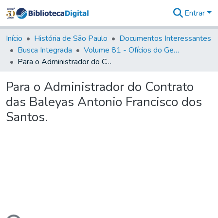
Entrar
Comunidades
&
Início
História de São Paulo
Documentos Interessantes
Coleções
Busca Integrada
Volume 81 - Ofícios do General Martim Lopes de Saldanha (Governador da Capitania)
Tudo na
Para o Administrador do Contrato das Baleyas Antonio Francisco dos Santos.
Biblioteca
Digital
Para o Administrador do Contrato
Estatísticas
das Baleyas Antonio Francisco dos
Santos.