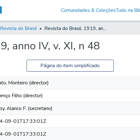
Comunidades & Coleções
Tudo na Bib
Revista do Brasil
Revista do Brasil, 1919, anno IV, v. XI, n 48
, anno IV, v. XI, n 48
Página do item simplificado
to, Monteiro (director)
enço Filho (director)
by, Alarico F. (secretario)
4-09-01T17:33:01Z
4-09-01T17:33:01Z