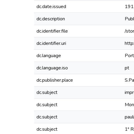
dc.date.issued
191
dc.description
Publ
dc.identifier.file
/sto
dc.identifier.uri
http
dc.language
Por
dc.language.iso
pt
dc.publisher.place
S.Pa
dc.subject
impr
dc.subject
Mon
dc.subject
paul
dc.subject
1ª R