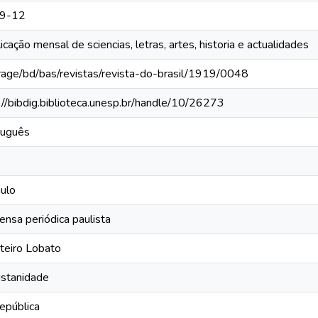
9-12
icação mensal de sciencias, letras, artes, historia e actualidades
rage/bd/bas/revistas/revista-do-brasil/1919/0048
://bibdig.biblioteca.unesp.br/handle/10/26273
tuguês
ulo
ensa periódica paulista
teiro Lobato
istanidade
epública