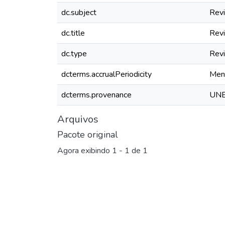
dc.subject
Revi
dc.title
Revi
dc.type
Revi
dcterms.accrualPeriodicity
Men
dcterms.provenance
UNES
Arquivos
Pacote original
Agora exibindo
1 - 1 de 1