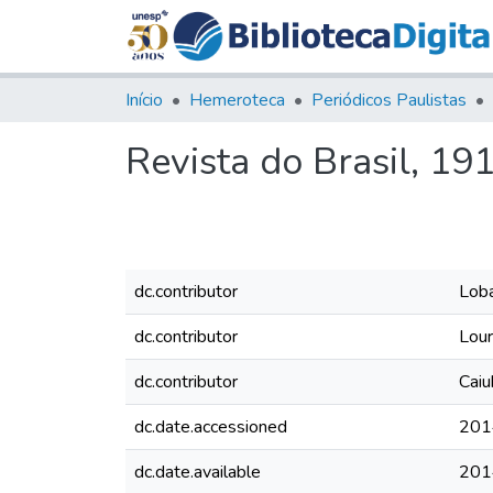
Início
Hemeroteca
Periódicos Paulistas
Revista do Brasil, 1919
dc.contributor
Loba
dc.contributor
Lour
dc.contributor
Caiu
dc.date.accessioned
201
dc.date.available
201