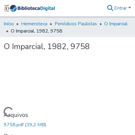
Entrar
Comunidades
&
Início
Hemeroteca
Periódicos Paulistas
O Imparcial
Coleções
O Imparcial, 1982, 9758
Tudo na
Biblioteca
O Imparcial, 1982, 9758
Digital
Estatísticas
Carregando...
Arquivos
9758.pdf
(39,2 MB)