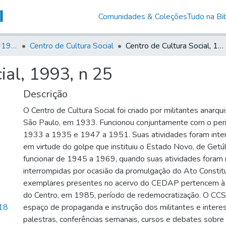
Comunidades & Coleções
Tudo na Bib
Canto Libertário (1906-1995)
Centro de Cultura Social
Centro de Cultura Social, 1993, n 25
ial, 1993, n 25
Descrição
O Centro de Cultura Social foi criado por militantes anarqui
São Paulo, em 1933. Funcionou conjuntamente com o peri
1933 a 1935 e 1947 a 1951. Suas atividades foram int
em virtude do golpe que instituiu o Estado Novo, de Getúl
funcionar de 1945 a 1969, quando suas atividades fora
interrompidas por ocasião da promulgação do Ato Constitu
exemplares presentes no acervo do CEDAP pertencem à 
do Centro, em 1985, período de redemocratização. O CC
18
espaço de propaganda e instrução dos militantes e intere
palestras, conferências semanais, cursos e debates sobre