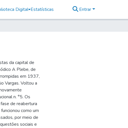
lioteca Digital
Estatísticas
Entrar
stas da capital de
ódico A Plebe, de
errompidas em 1937,
io Vargas. Voltou a
m novamente
cional n. °5. Os
fase de reabertura
S funcionou como um
ssados, por meio de
 questões sociais e