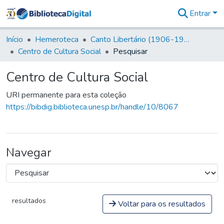
Entrar
Comunidades
&
Início
Hemeroteca
Canto Libertário (1906-1995)
Coleções
Centro de Cultura Social
Pesquisar
Tudo na
Biblioteca
Centro de Cultura Social
Digital
Estatísticas
URI permanente para esta coleção
https://bibdig.biblioteca.unesp.br/handle/10/8067
Navegar
resultados
Voltar para os resultados