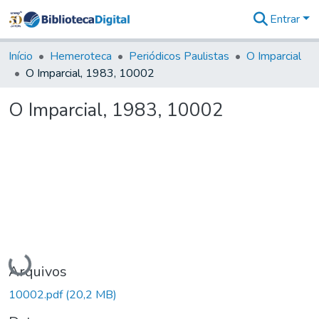
Entrar
Comunidades
&
Início
Hemeroteca
Periódicos Paulistas
O Imparcial
Coleções
O Imparcial, 1983, 10002
Tudo na
Biblioteca
O Imparcial, 1983, 10002
Digital
Estatísticas
Carregando...
Arquivos
10002.pdf
(20,2 MB)