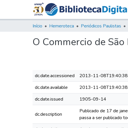
Início
Hemeroteca
Periódicos Paulistas
O Commercio de São P
dc.date.accessioned
2013-11-08T19:40:38
dc.date.available
2013-11-08T19:40:38
dc.date.issued
1905-09-14
Publicado de 17 de jane
dc.description
passa a ser publicado to