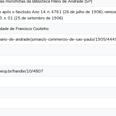
das microfichas da Biblioteca Mário de Andrade (SP)
o após o fascículo Ano 14, n. 4761 (26 de julho de 1906), reinic
 13, n. 01 (25 de setembro de 1906)
edade de Francisco Coutinho
-mario-de-andrade/jornais/o-commercio-de-sao-paulo/1905/444
.unesp.br/handle/10/4807