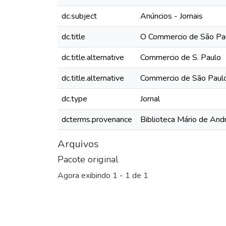
dc.subject
Anúncios - Jornais
dc.title
O Commercio de São Paul
dc.title.alternative
Commercio de S. Paulo
dc.title.alternative
Commercio de São Paul
dc.type
Jornal
dcterms.provenance
Biblioteca Mário de And
Arquivos
Pacote original
Agora exibindo
1 - 1 de 1