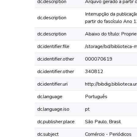
dc.description
Arquivo gerado a partir 
Interrupção da publicaçã
dc.description
partir do fascículo Ano
dc.description
Abaixo do título: Propri
dc.identifier.file
/storage/bd/biblioteca
dc.identifier.other
000070619
dc.identifier.other
340812
dc.identifier.uri
http://bibdig.biblioteca
dc.language
Português
dc.language.iso
pt
dc.publisher.place
São Paulo, Brasil
dc.subject
Comércio - Periódicos