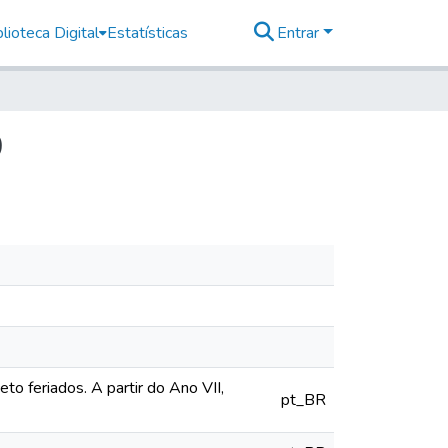
lioteca Digital
Estatísticas
Entrar
9
o feriados. A partir do Ano VII,
pt_BR