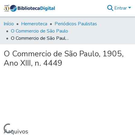
Entrar
Comunidades
&
Início
Hemeroteca
Periódicos Paulistas
Coleções
O Commercio de São Paulo
Tudo na
O Commercio de São Paulo, 1905, Ano XIII, n. 4449
Biblioteca
Digital
O Commercio de São Paulo, 1905,
Estatísticas
Ano XIII, n. 4449
Carregando...
Arquivos