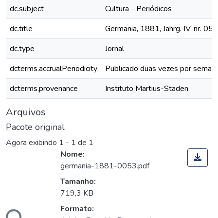
dc.subject
Cultura - Periódicos
dc.title
Germania, 1881, Jahrg. IV, nr. 053
dc.type
Jornal
dcterms.accrualPeriodicity
Publicado duas vezes por seman
dcterms.provenance
Instituto Martius-Staden
Arquivos
Pacote original
Agora exibindo
1 - 1 de 1
Nome:
germania-1881-0053.pdf
Tamanho:
719,3 KB
Formato:
ndo...