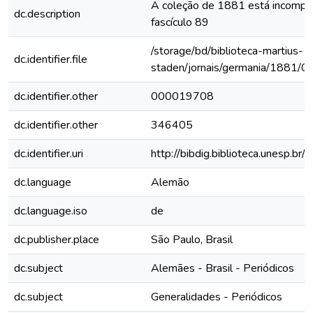
A coleção de 1881 está incomplet
dc.description
fascículo 89
/storage/bd/biblioteca-martius-
dc.identifier.file
staden/jornais/germania/1881/0
dc.identifier.other
000019708
dc.identifier.other
346405
dc.identifier.uri
http://bibdig.biblioteca.unesp.b
dc.language
Alemão
dc.language.iso
de
dc.publisher.place
São Paulo, Brasil
dc.subject
Alemães - Brasil - Periódicos
dc.subject
Generalidades - Periódicos