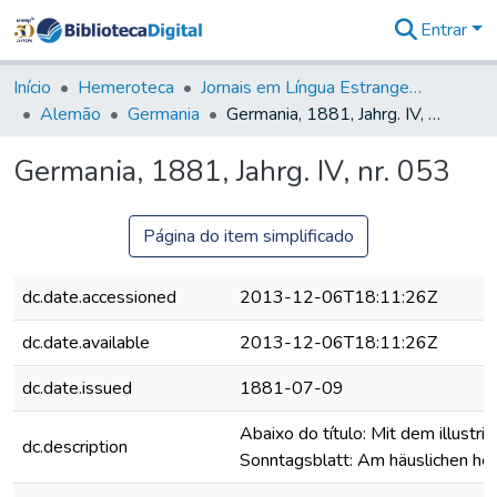
Entrar
Comunidades
&
Início
Hemeroteca
Jornais em Língua Estrangeira
Coleções
Alemão
Germania
Germania, 1881, Jahrg. IV, nr. 053
Tudo na
Biblioteca
Germania, 1881, Jahrg. IV, nr. 053
Digital
Estatísticas
Página do item simplificado
dc.date.accessioned
2013-12-06T18:11:26Z
dc.date.available
2013-12-06T18:11:26Z
dc.date.issued
1881-07-09
Abaixo do título: Mit dem illustrir
dc.description
Sonntagsblatt: Am häuslichen he