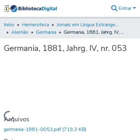
Entrar
Comunidades
&
Início
Hemeroteca
Jornais em Língua Estrangeira
Coleções
Alemão
Germania
Germania, 1881, Jahrg. IV, nr. 053
Tudo na
Biblioteca
Germania, 1881, Jahrg. IV, nr. 053
Digital
Estatísticas
Carregando...
Arquivos
germania-1881-0053.pdf
(719,3 KB)