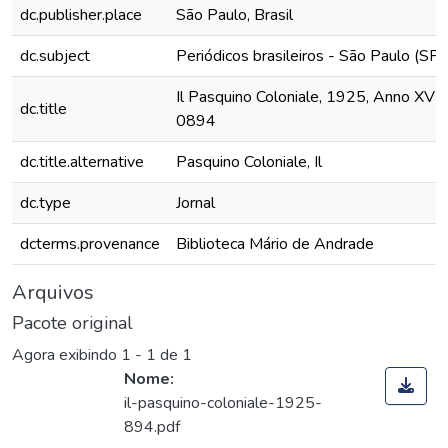
dc.publisher.place
São Paulo, Brasil
dc.subject
Periódicos brasileiros - São Paulo (SP)
Il Pasquino Coloniale, 1925, Anno XVII, 
dc.title
0894
dc.title.alternative
Pasquino Coloniale, Il
dc.type
Jornal
dcterms.provenance
Biblioteca Mário de Andrade
Arquivos
Pacote original
Agora exibindo
1 - 1 de 1
Nome:
il-pasquino-coloniale-1925-
894.pdf