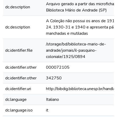
Arquivo gerado a partir das microfichas
dc.description
Biblioteca Mário de Andrade (SP)
A Coleção não possui os anos de 191
dc.description
24, 1930-31 e 1940 e apresenta pági
manchadas e mutiladas
/storage/bd/biblioteca-mario-de-
dc.identifier.file
andrade/jornais/il-pasquino-
coloniale/1925/0894
dc.identifier.other
000072105
dc.identifier.other
342750
dc.identifier.uri
http://bibdig.biblioteca.unesp.br/handl
dc.language
Italiano
dc.language.iso
it