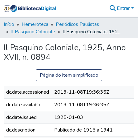
Entrar
Comunidades
&
Início
Hemeroteca
Periódicos Paulistas
Coleções
Il Pasquino Coloniale
Il Pasquino Coloniale, 1925, Anno XVII, n. 0894
Tudo na
Biblioteca
Il Pasquino Coloniale, 1925, Anno
Digital
XVII, n. 0894
Estatísticas
Página do item simplificado
dc.date.accessioned
2013-11-08T19:36:35Z
dc.date.available
2013-11-08T19:36:35Z
dc.date.issued
1925-01-03
dc.description
Publicado de 1915 a 1941