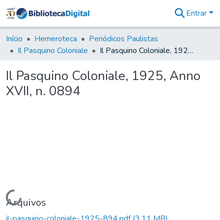
Entrar
Comunidades
&
Início
Hemeroteca
Periódicos Paulistas
Coleções
Il Pasquino Coloniale
Il Pasquino Coloniale, 1925, Anno XVII, n. 0894
Tudo na
Biblioteca
Il Pasquino Coloniale, 1925, Anno
Digital
XVII, n. 0894
Estatísticas
Carregando...
Arquivos
il-pasquino-coloniale-1925-894.pdf
(3,11 MB)