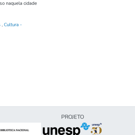
sso naquela cidade
s
,
Cultura -
PROJETO