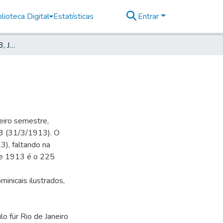
lioteca Digital
Estatísticas
Entrar
Deutsche Zeitung, 1913, Jahrg. XVII, nr. 154
eiro semestre,
 73 (31/3/1913). O
), faltando na
 de 1913 é o 225
minicais ilustrados,
lo für Rio de Janeiro