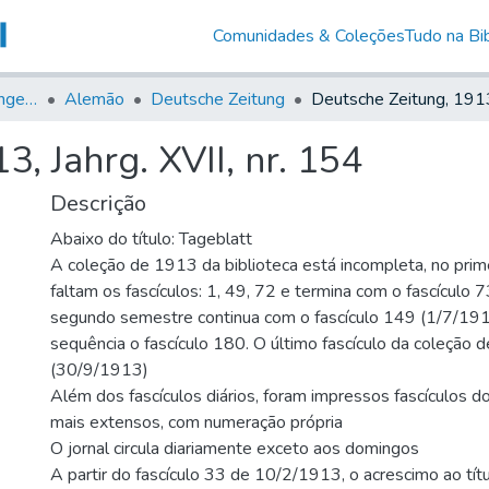
Comunidades & Coleções
Tudo na Bib
Jornais em Língua Estrangeira
Alemão
Deutsche Zeitung
, Jahrg. XVII, nr. 154
Descrição
Abaixo do título: Tageblatt
A coleção de 1913 da biblioteca está incompleta, no prim
faltam os fascículos: 1, 49, 72 e termina com o fascículo
segundo semestre continua com o fascículo 149 (1/7/1913
sequência o fascículo 180. O último fascículo da coleção
(30/9/1913)
Além dos fascículos diários, foram impressos fascículos do
mais extensos, com numeração própria
O jornal circula diariamente exceto aos domingos
A partir do fascículo 33 de 10/2/1913, o acrescimo ao títu