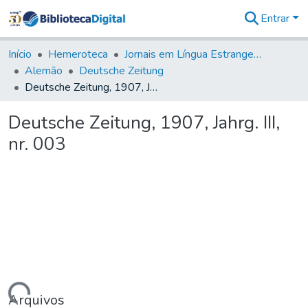
Entrar
Comunidades
&
Início
Hemeroteca
Jornais em Língua Estrangeira
Coleções
Alemão
Deutsche Zeitung
Tudo na
Deutsche Zeitung, 1907, Jahrg. III, nr. 003
Biblioteca
Digital
Deutsche Zeitung, 1907, Jahrg. III,
Estatísticas
nr. 003
Arquivos