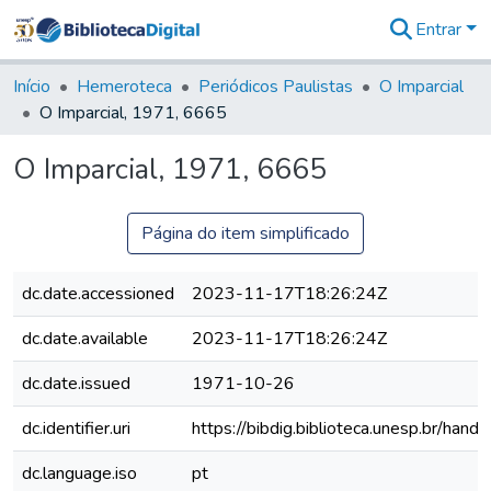
Entrar
Comunidades
&
Início
Hemeroteca
Periódicos Paulistas
O Imparcial
Coleções
O Imparcial, 1971, 6665
Tudo na
Biblioteca
O Imparcial, 1971, 6665
Digital
Estatísticas
Página do item simplificado
dc.date.accessioned
2023-11-17T18:26:24Z
dc.date.available
2023-11-17T18:26:24Z
dc.date.issued
1971-10-26
dc.identifier.uri
https://bibdig.biblioteca.unesp.br/han
dc.language.iso
pt