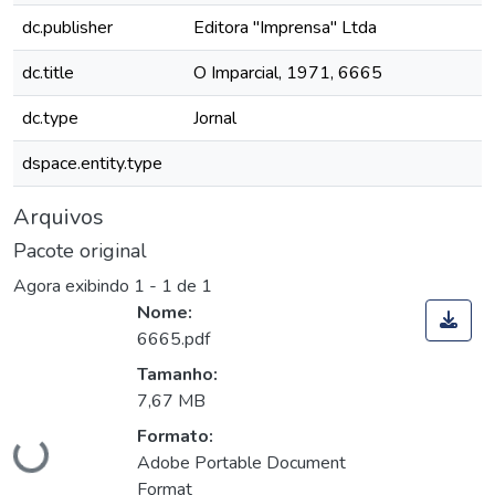
dc.publisher
Editora "Imprensa" Ltda
dc.title
O Imparcial, 1971, 6665
dc.type
Jornal
dspace.entity.type
Arquivos
Pacote original
Agora exibindo
1 - 1 de 1
Nome:
6665.pdf
Tamanho:
Carregando...
7,67 MB
Formato:
Adobe Portable Document
Format