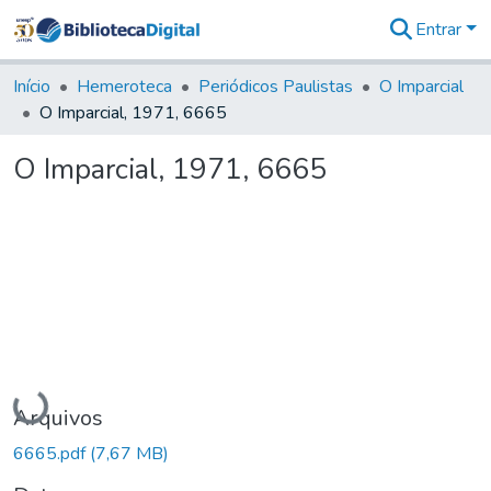
Entrar
Comunidades
&
Início
Hemeroteca
Periódicos Paulistas
O Imparcial
Coleções
O Imparcial, 1971, 6665
Tudo na
Biblioteca
O Imparcial, 1971, 6665
Digital
Estatísticas
Carregando...
Arquivos
6665.pdf
(7,67 MB)