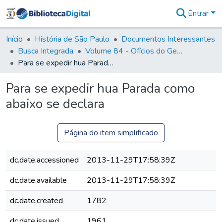
Entrar
Comunidades
&
Início
História de São Paulo
Documentos Interessantes
Coleções
Busca Integrada
Volume 84 - Ofícios do General Martins Lopes de Saldanha (Governador da Capitania): 1782- 1786
Tudo na
Para se expedir hua Parada como abaixo se declara
Biblioteca
Digital
Para se expedir hua Parada como
Estatísticas
abaixo se declara
Página do item simplificado
dc.date.accessioned
2013-11-29T17:58:39Z
dc.date.available
2013-11-29T17:58:39Z
dc.date.created
1782
dc.date.issued
1961