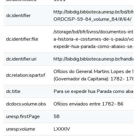
http://bibdig.biblioteca.unesp.br/bd/bf
dc.identifier
ORDCISP-59-84_volume_84/#/64/
/storage/bd/bfr/livros/documentos-int
dc.identifier.file
a-historia-e-costumes-de-s-paulo/vol
expedir-hua-parada-como-abaixo-se-d
dc.identifier.uri
http://bibdig.biblioteca.unesp.br/hand
Ofícios do General Martins Lopes de S
dc.relation.ispartof
(Governador da Capitania): 1782- 178
dc.title
Para se expedir hua Parada como abaix
dcdocs.volume.obs
Ofícios enviados entre 1782- 86
unesp.firstPage
58
unesp.volume
LXXXIV