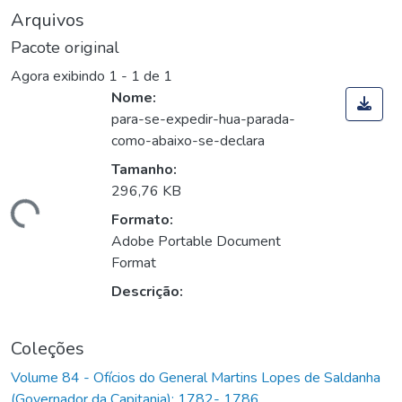
Arquivos
Pacote original
Agora exibindo
1 - 1 de 1
Nome:
para-se-expedir-hua-parada-
como-abaixo-se-declara
Tamanho:
296,76 KB
Carregando...
Formato:
Adobe Portable Document
Format
Descrição:
Coleções
Volume 84 - Ofícios do General Martins Lopes de Saldanha
(Governador da Capitania): 1782- 1786