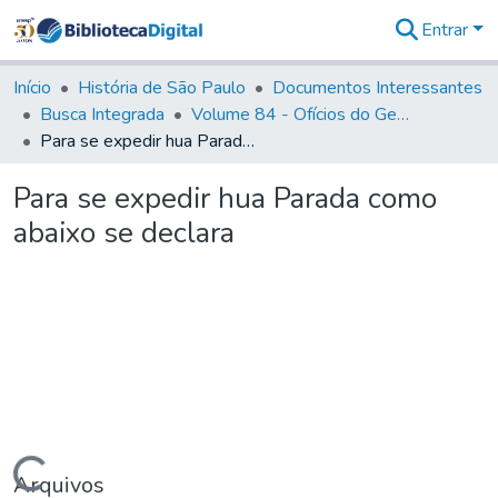
Entrar
Comunidades
&
Início
História de São Paulo
Documentos Interessantes
Coleções
Busca Integrada
Volume 84 - Ofícios do General Martins Lopes de Saldanha (Governador da Capitania): 1782- 1786
Tudo na
Para se expedir hua Parada como abaixo se declara
Biblioteca
Digital
Para se expedir hua Parada como
Estatísticas
abaixo se declara
Arquivos