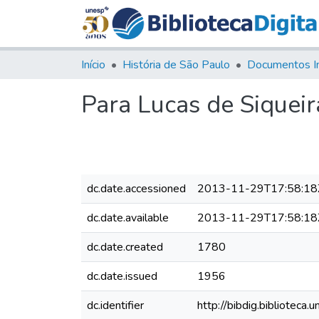
Início
História de São Paulo
Documentos I
Para Lucas de Siqueir
dc.date.accessioned
2013-11-29T17:58:18
dc.date.available
2013-11-29T17:58:18
dc.date.created
1780
dc.date.issued
1956
dc.identifier
http://bibdig.bibliote