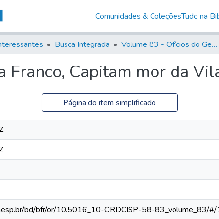
Comunidades & Coleções
Tudo na Bib
nteressantes
Busca Integrada
Volume 83 - Ofícios do General Martim Lopes Lobo de Saldanha (Governador da Capitania): 1780- 1782
a Franco, Capitam mor da Vila
Página do item simplificado
Z
Z
ca.unesp.br/bd/bfr/or/10.5016_10-ORDCISP-58-83_volume_83/#/