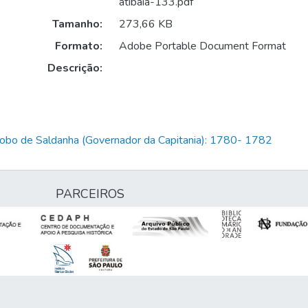
atibaia-133.pdf
Tamanho:
273,66 KB
Formato:
Adobe Portable Document Format
Descrição:
Lobo de Saldanha (Governador da Capitania): 1780- 1782
PARCEIROS