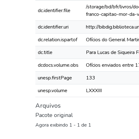
/storage/bd/bfr/livros/
dc.identifier.file
franco-capitao-mor-da-v
dc.identifier.uri
http://bibdig.biblioteca
dc.relation.ispartof
Ofícios do General Mart
dc.title
Para Lucas de Siqueira F
dcdocs.volume.obs
Ofícios enviados entre 
unesp.firstPage
133
unesp.volume
LXXXIII
Arquivos
Pacote original
Agora exibindo
1 - 1 de 1