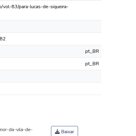
o/vol-83/para-lucas-de-siqueira-
782
pt_BR
pt_BR
mor-da-vila-de-
Baixar