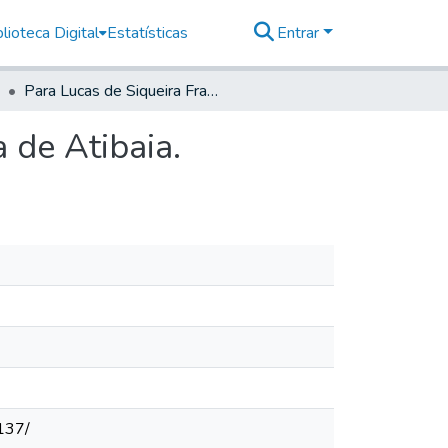
lioteca Digital
Estatísticas
Entrar
Para Lucas de Siqueira Franco, Capitam mor da Vila de Atibaia.
 de Atibaia.
137/