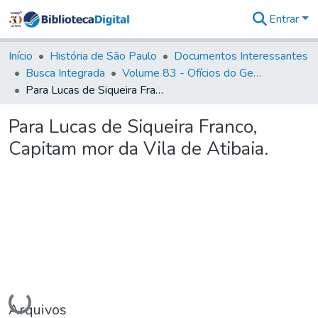
Entrar
Comunidades
&
Início
História de São Paulo
Documentos Interessantes
Coleções
Busca Integrada
Volume 83 - Ofícios do General Martim Lopes Lobo de Saldanha (Governador da Capitania): 1780- 1782
Tudo na
Para Lucas de Siqueira Franco, Capitam mor da Vila de Atibaia.
Biblioteca
Digital
Para Lucas de Siqueira Franco,
Estatísticas
Capitam mor da Vila de Atibaia.
Carregando...
Arquivos