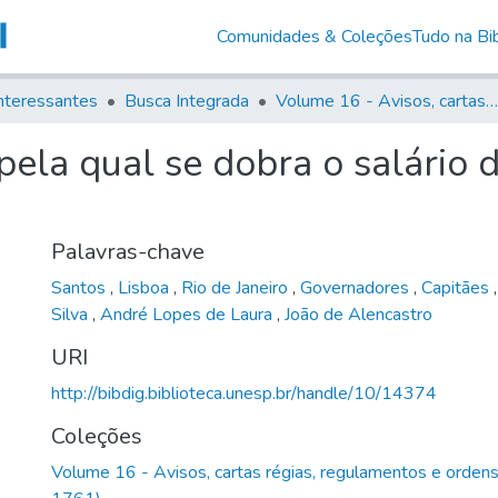
Comunidades & Coleções
Tudo na Bib
nteressantes
Busca Integrada
Volume 16 - Avisos, cartas régias, regulamentos e ordens diversas (1679- 1761)
ela qual se dobra o salário do
Palavras-chave
Santos
,
Lisboa
,
Rio de Janeiro
,
Governadores
,
Capitães
Silva
,
André Lopes de Laura
,
João de Alencastro
URI
http://bibdig.biblioteca.unesp.br/handle/10/14374
Coleções
Volume 16 - Avisos, cartas régias, regulamentos e orden