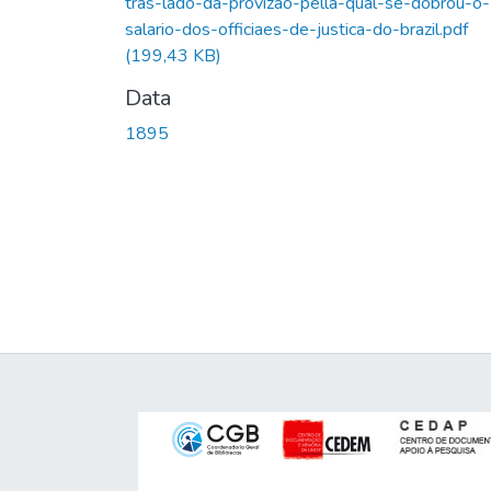
tras-lado-da-provizao-pella-qual-se-dobrou-o-
salario-dos-officiaes-de-justica-do-brazil.pdf
(199,43 KB)
Data
1895