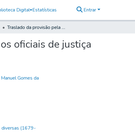
lioteca Digital
Estatísticas
Entrar
Traslado da provisão pela qual se dobra o salário dos oficiais de justiça do Brasil
s oficiais de justiça
,
Manuel Gomes da
s diversas (1679-