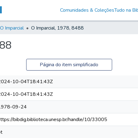
Comunidades & Coleções
Tudo na Bib
O Imparcial
O Imparcial, 1978, 8488
488
Página do item simplificado
2024-10-04T18:41:43Z
2024-10-04T18:41:43Z
1978-09-24
https://bibdig.biblioteca.unesp.br/handle/10/33005
pt