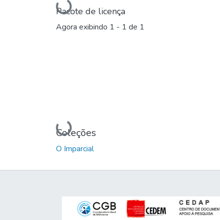
Carregando...
Pacote de licença
Agora exibindo
1 - 1 de 1
Carregando...
Coleções
O Imparcial