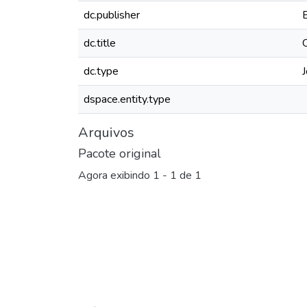
dc.publisher
dc.title
dc.type
J
dspace.entity.type
Arquivos
Pacote original
Agora exibindo
1 - 1 de 1