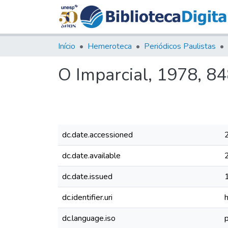
Início
Hemeroteca
Periódicos Paulistas
O Imparcial, 1978, 8
dc.date.accessioned
dc.date.available
dc.date.issued
dc.identifier.uri
dc.language.iso