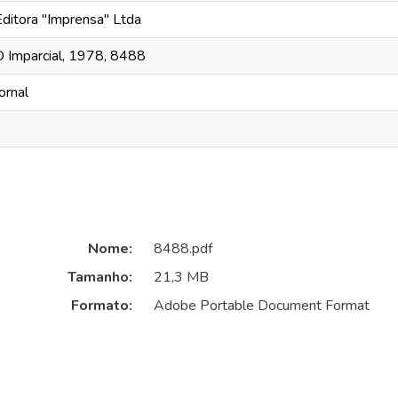
Editora "Imprensa" Ltda
O Imparcial, 1978, 8488
ornal
Nome:
8488.pdf
Tamanho:
21,3 MB
Formato:
Adobe Portable Document Format