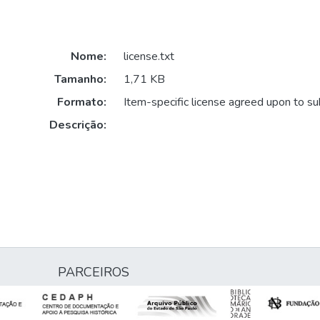
Nome:
license.txt
Tamanho:
1,71 KB
Formato:
Item-specific license agreed upon to s
Descrição:
PARCEIROS