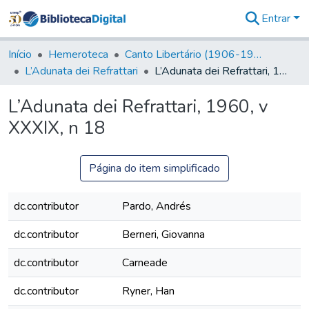
Entrar
Comunidades
&
Início
Hemeroteca
Canto Libertário (1906-1995)
Coleções
L’Adunata dei Refrattari
L’Adunata dei Refrattari, 1960, v XXXIX, n 18
Tudo na
Biblioteca
L’Adunata dei Refrattari, 1960, v
Digital
XXXIX, n 18
Estatísticas
Página do item simplificado
dc.contributor
Pardo, Andrés
dc.contributor
Berneri, Giovanna
dc.contributor
Carneade
dc.contributor
Ryner, Han