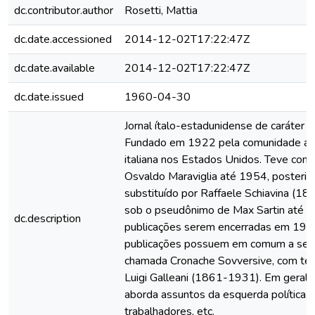
dc.contributor.author
Rosetti, Mattia
dc.date.accessioned
2014-12-02T17:22:47Z
dc.date.available
2014-12-02T17:22:47Z
dc.date.issued
1960-04-30
Jornal ítalo-estadunidense de caráter a
Fundado em 1922 pela comunidade an
italiana nos Estados Unidos. Teve como
Osvaldo Maraviglia até 1954, posteri
substituído por Raffaele Schiavina (1
sob o pseudônimo de Max Sartin até a
dc.description
publicações serem encerradas em 197
publicações possuem em comum a seç
chamada Cronache Sovversive, com te
Luigi Galleani (1861-1931). Em geral, 
aborda assuntos da esquerda política, 
trabalhadores, etc.