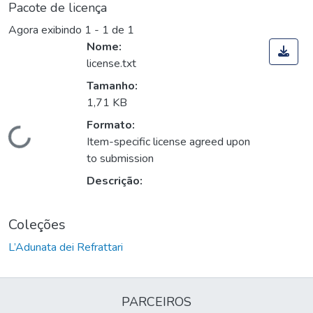
Pacote de licença
Agora exibindo
1 - 1 de 1
Nome:
license.txt
Tamanho:
1,71 KB
Formato:
Carregando...
Item-specific license agreed upon
to submission
Descrição:
Coleções
L’Adunata dei Refrattari
PARCEIROS