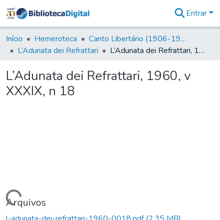
Entrar
Comunidades
&
Início
Hemeroteca
Canto Libertário (1906-1995)
Coleções
L’Adunata dei Refrattari
L’Adunata dei Refrattari, 1960, v XXXIX, n 18
Tudo na
Biblioteca
L’Adunata dei Refrattari, 1960, v
Digital
XXXIX, n 18
Estatísticas
Carregando...
Arquivos
l-adunata-dei-refrattari-1960-0018.pdf
(2,35 MB)